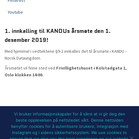
Pinterest
Youtube
1. innkalling til KANDUs årsmøte den 1.
desember 2019!
Med hjemmel i vedtektene §9-2 innkalles det til årsmøte i KANDU –
Norsk Dataungdom.
Årsmøtet vil finne sted ved
Frivillighetshuset i Kolstadgata 1,
Oslo klokken 14:00.
Vi bruker informasjonskapsler for å sikre at vi gir deg den
beste opplevelsen på nettstedet vårt. Denne nettsiden
benytter cookies for å autentisere brukere, integrasjon med
NYHETER
BLI MEDLEM!
UTSTYRSLEIE
Instagram og i sidens sikkerhetssystem. We use cookies to
ensure that we give you the best experience on our website.