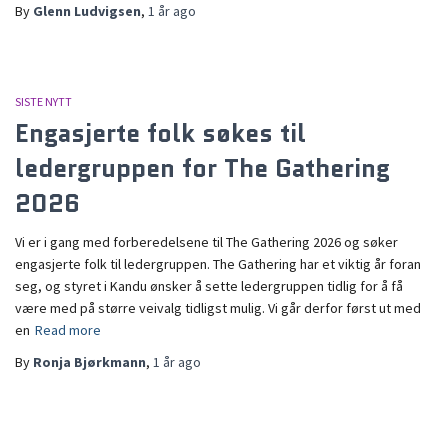
By
Glenn Ludvigsen
,
1 år
ago
SISTE NYTT
Engasjerte folk søkes til
ledergruppen for The Gathering
2026
Vi er i gang med forberedelsene til The Gathering 2026 og søker
engasjerte folk til ledergruppen. The Gathering har et viktig år foran
seg, og styret i Kandu ønsker å sette ledergruppen tidlig for å få
være med på større veivalg tidligst mulig. Vi går derfor først ut med
en
Read more
By
Ronja Bjørkmann
,
1 år
ago