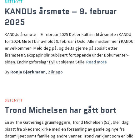
SISTE NYTT
KANDUs årsmøte – 9. februar
2025
KANDUs årsmøte – 9. februar 2025 Det er kalt inn til årsmøte i KANDU
for 2024. Møtet blir avholdt 9. februar i Oslo. Alle medlemmer i KANDU
er velkommen! Meld deg på, og delta gjerne på sosialt etter
årsmøtet! Sakspapir blir publisert fortløpende under Dokumenter-
siden. Endringsforslag? Fyll ut skjema Stille
Read more
By
Ronja Bjørkmann
,
2 år
ago
SISTE NYTT
Trond Michelsen har gått bort
En av The Gatherings grunnleggere, Trond Michelsen (51), ble i dag
bisatt fra Skedsmo kirke med en forsamling av gamle og nye fra
datamiljøet samt familie og andre venner. Trond var kjent som en blid