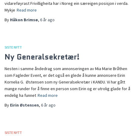
vidareføyrast Frivilligheita har i Noreg ein særeigen posisjon i verda.
Mykje
Read more
By
Håkon Brimsø
,
6 år
ago
SISTE NYTT
Ny Generalsekretær!
Nesten i samme åndedrag som annonseringen av Mia Marie Bråthen
som Fagleder Event, er det også en glede å kunne annonsere Eirin
Kornelia G. Østensen som ny Generalsekretær i KANDU. Vi har gått
mange runder for å finne en person som Eirin og er utrolig glade for å
endelig ha funnet
Read more
By
Eirin Østensen
,
6 år
ago
SISTE NYTT