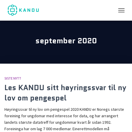
TOGGL
september 2020
SISTE NYTT
Les KANDU sitt høyringssvar til ny
lov om pengespel
Høyringssvar til ny lov om pengespel 2020 KANDU er Noregs største
foreining for ungdomar med interesse for data, og har arrangert
landets største datatreff for ungdommar kvart år sidan 1992.
Foreininga har om lag 7 000 medlemar. Einerettmodellen må