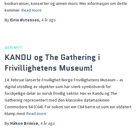
konkurranser, konserter og annen moro. Mer informasjon om dette
kommer
Read more
By
Eirin Østensen
,
4 år
ago
SISTE NYTT
KANDU og The Gathering i
Frivillighetens Museum!
14. februar lanserte Frivillighet Norge Frivillighetens Museum – ei
digital utstilling av objekter som har sterk symbolverdi for
forskjellige delar av norsk frivillig sektor. Her er Kandu og The
Gathering representert med den klassiske datamaskinen
Commodore 64 (C64). For nokon ser ein C64 berre ut som ein utdatert
klump med
Read more
By
Håkon Brimsø
,
4 år
ago