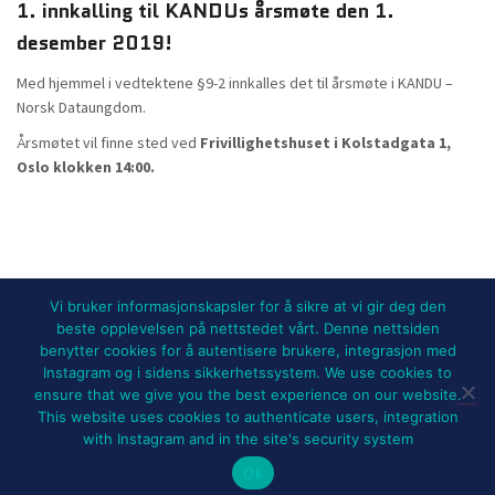
1. innkalling til KANDUs årsmøte den 1.
desember 2019!
Med hjemmel i vedtektene §9-2 innkalles det til årsmøte i KANDU –
Norsk Dataungdom.
Årsmøtet vil finne sted ved
Frivillighetshuset i Kolstadgata 1,
Oslo klokken 14:00.
Vi bruker informasjonskapsler for å sikre at vi gir deg den
beste opplevelsen på nettstedet vårt. Denne nettsiden
benytter cookies for å autentisere brukere, integrasjon med
NYHETER
BLI MEDLEM!
UTSTYRSLEIE
Instagram og i sidens sikkerhetssystem. We use cookies to
ensure that we give you the best experience on our website.
ARRANGEMENTER OG PROSJEKTER
FOR MEDLEMMER
OM KANDU
This website uses cookies to authenticate users, integration
with Instagram and in the site's security system
Hestia | Developed by
ThemeIsle
Ok