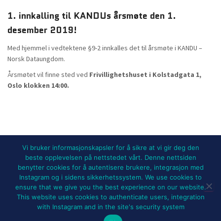
1. innkalling til KANDUs årsmøte den 1.
desember 2019!
Med hjemmel i vedtektene §9-2 innkalles det til årsmøte i KANDU –
Norsk Dataungdom.
Årsmøtet vil finne sted ved
Frivillighetshuset i Kolstadgata 1,
Oslo klokken 14:00.
Vi bruker informasjonskapsler for å sikre at vi gir deg den
beste opplevelsen på nettstedet vårt. Denne nettsiden
benytter cookies for å autentisere brukere, integrasjon med
NYHETER
BLI MEDLEM!
UTSTYRSLEIE
Instagram og i sidens sikkerhetssystem. We use cookies to
ensure that we give you the best experience on our website.
ARRANGEMENTER OG PROSJEKTER
FOR MEDLEMMER
OM KANDU
This website uses cookies to authenticate users, integration
with Instagram and in the site's security system
Hestia | Developed by
ThemeIsle