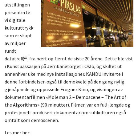
utstillingen
presenterte
vi digitale
kulturuttrykk
som er skapt
av miljøer
rundt
datatreff fra nært og fjernt de siste 20 årene. Dette ble vist
i Kunstpassasjen på Jernbanetorget i Oslo, og skiftet ut
annenhver uke med nye installasjoner.
KANDU inviterte i
denne forbindelsen også til demokveld på den gang nylig
gjenåpnede og oppussede Frogner Kino, og visningen av
dokumentarfilmen «Moleman 2 – Demoscene – The Art of
the Algorithms» (90 minutter). Filmen var en full-lengde og
profesjonelt produsert dokumentar om subkulturen også
omtalt som demoscenen.
Les mer her: