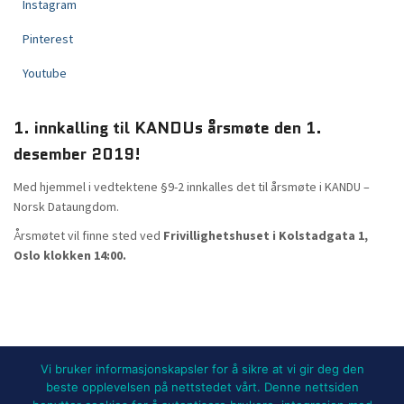
Instagram
Pinterest
Youtube
1. innkalling til KANDUs årsmøte den 1.
desember 2019!
Med hjemmel i vedtektene §9-2 innkalles det til årsmøte i KANDU –
Norsk Dataungdom.
Årsmøtet vil finne sted ved
Frivillighetshuset i Kolstadgata 1,
Oslo klokken 14:00.
Vi bruker informasjonskapsler for å sikre at vi gir deg den
beste opplevelsen på nettstedet vårt. Denne nettsiden