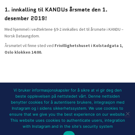
1. innkalling til KANDUs årsmøte den 1.
desember 2019!
Med hjemmel i vedtektene §9-2 innkalles det til årsmøte i KANDU –
Norsk Dataungdom.
Årsmøtet vil finne sted ved
Frivillighetshuset i Kolstadgata 1,
Oslo klokken 14:00.
Vi bruker informasjonskapsler for å sikre at vi gir deg den
beste opplevelsen på nettstedet vårt. Denne nettsiden
benytter cookies for å autentisere brukere, integrasjon med
NYHETER
BLI MEDLEM!
UTSTYRSLEIE
Instagram og i sidens sikkerhetssystem. We use cookies to
ensure that we give you the best experience on our website.
ARRANGEMENTER OG PROSJEKTER
FOR MEDLEMMER
OM KANDU
This website uses cookies to authenticate users, integration
with Instagram and in the site's security system
Hestia | Developed by
ThemeIsle