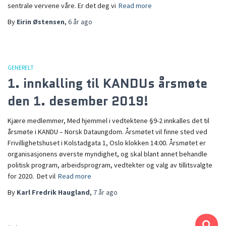
sentrale vervene våre. Er det deg vi
Read more
By
Eirin Østensen
,
6 år
ago
GENERELT
1. innkalling til KANDUs årsmøte
den 1. desember 2019!
Kjære medlemmer, Med hjemmel i vedtektene §9-2 innkalles det til
årsmøte i KANDU – Norsk Dataungdom. Årsmøtet vil finne sted ved
Frivillighetshuset i Kolstadgata 1, Oslo klokken 14:00. Årsmøtet er
organisasjonens øverste myndighet, og skal blant annet behandle
politisk program, arbeidsprogram, vedtekter og valg av tillitsvalgte
for 2020. Det vil
Read more
By
Karl Fredrik Haugland
,
7 år
ago