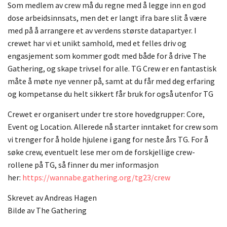
Som medlem av crew må du regne med å legge inn en god
dose arbeidsinnsats, men det er langt ifra bare slit å være
med på å arrangere et av verdens største datapartyer. I
crewet har vi et unikt samhold, med et felles driv og
engasjement som kommer godt med både for å drive The
Gathering, og skape trivsel for alle. TG Crew er en fantastisk
måte å møte nye venner på, samt at du får med deg erfaring
og kompetanse du helt sikkert får bruk for også utenfor TG
Crewet er organisert under tre store hovedgrupper: Core,
Event og Location. Allerede nå starter inntaket for crew som
vi trenger for å holde hjulene i gang for neste års TG. For å
søke crew, eventuelt lese mer om de forskjellige crew-
rollene på TG, så finner du mer informasjon
her:
https://wannabe.gathering.org/tg23/crew
Skrevet av
Andreas Hagen
Bilde av The Gathering