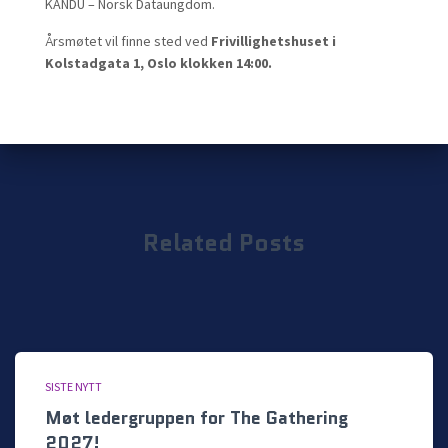
KANDU – Norsk Dataungdom.
Årsmøtet vil finne sted ved
Frivillighetshuset i
Kolstadgata 1, Oslo klokken 14:00.
Related Posts
SISTE NYTT
Møt ledergruppen for The Gathering
2027!