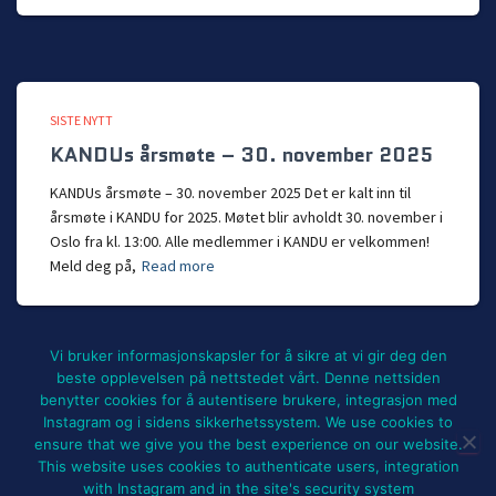
SISTE NYTT
KANDUs årsmøte – 30. november 2025
KANDUs årsmøte – 30. november 2025 Det er kalt inn til
årsmøte i KANDU for 2025. Møtet blir avholdt 30. november i
Oslo fra kl. 13:00. Alle medlemmer i KANDU er velkommen!
Meld deg på,
Read more
Vi bruker informasjonskapsler for å sikre at vi gir deg den
beste opplevelsen på nettstedet vårt. Denne nettsiden
benytter cookies for å autentisere brukere, integrasjon med
NYHETER
BLI MEDLEM!
UTSTYRSLEIE
Instagram og i sidens sikkerhetssystem. We use cookies to
ensure that we give you the best experience on our website.
ARRANGEMENTER OG PROSJEKTER
FOR MEDLEMMER
OM KANDU
This website uses cookies to authenticate users, integration
with Instagram and in the site's security system